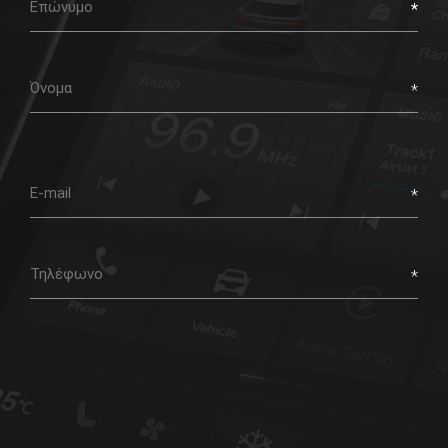
name
First
name
Email
Phone