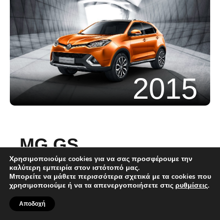
2015
MG GS
Χρησιμοποιούμε cookies για να σας προσφέρουμε την
Το πρώτο SUV
καλύτερη εμπειρία στον ιστότοπό μας.
Μπορείτε να μάθετε περισσότερα σχετικά με τα cookies που
χρησιμοποιούμε ή να τα απενεργοποιήσετε στις
ρυθμίσεις
.
Πάντα στην πρώτη γραμμή της καινοτομίας, η
MG λανσάρει το MG GS, το πρώτο SUV της
Αποδοχή
MG. Η καλύτερη ευελιξία επέτρεψε στους