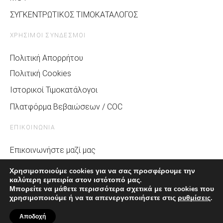
ΣΥΓΚΕΝΤΡΩΤΙΚΟΣ ΤΙΜΟΚΑΤΑΛΟΓΟΣ
ΧΡΗΣΙΜΟΙ ΣΥΝΔΕΣΜΟΙ
Πολιτική Απορρήτου
Πολιτική Cookies
Ιστορικοί Τιμοκατάλογοι
Πλατφόρμα Βεβαιώσεων / COC
ΕΠΙΚΟΙΝΩΝΙΑ
Επικοινωνήστε μαζί μας
Σχετικά με την MG
Χρησιμοποιούμε cookies για να σας προσφέρουμε την
καλύτερη εμπειρία στον ιστότοπό μας.
Media & MG Life
Μπορείτε να μάθετε περισσότερα σχετικά με τα cookies που
Αίτημα Service
χρησιμοποιούμε ή να τα απενεργοποιήσετε στις
ρυθμίσεις
.
Αποδοχή