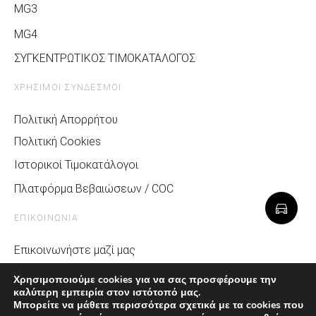
MG3
MG4
ΣΥΓΚΕΝΤΡΩΤΙΚΟΣ ΤΙΜΟΚΑΤΑΛΟΓΟΣ
ΧΡΗΣΙΜΟΙ ΣΥΝΔΕΣΜΟΙ
Πολιτική Απορρήτου
Πολιτική Cookies
Ιστορικοί Τιμοκατάλογοι
Πλατφόρμα Βεβαιώσεων / COC
ΕΠΙΚΟΙΝΩΝΙΑ
Επικοινωνήστε μαζί μας
Σχετικά με την MG
Χρησιμοποιούμε cookies για να σας προσφέρουμε την
καλύτερη εμπειρία στον ιστότοπό μας.
Media & MG Life
Μπορείτε να μάθετε περισσότερα σχετικά με τα cookies που
Αίτημα Service